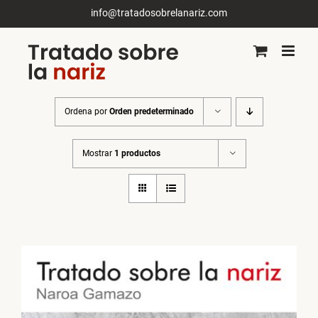
Saltar
info@tratadosobrelanariz.com
al
contenido
Ordena por
Orden predeterminado
Mostrar
1 productos