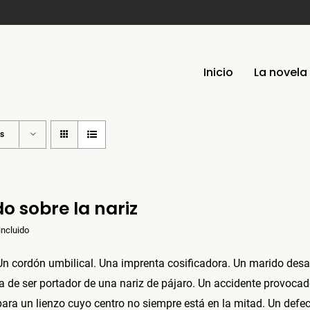
Inicio
La novela
os
o sobre la nariz
incluido
 Un cordón umbilical. Una imprenta cosificadora. Un marido de
ra de ser portador de una nariz de pájaro. Un accidente provoca
para un lienzo cuyo centro no siempre está en la mitad. Un def