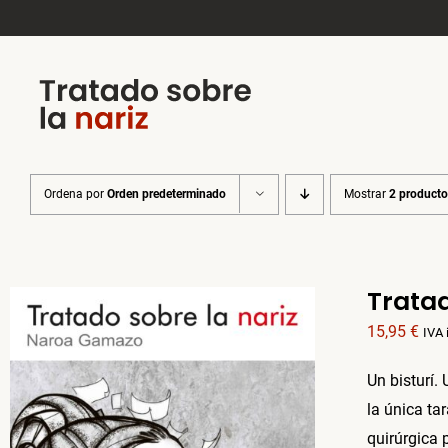
Saltar
al
contenido
Ordena por
Orden predeterminado
Mostrar
2 product
Tratad
15,95
€
IVA 
Un bisturí.
la única ta
quirúrgica 